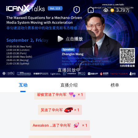
0
3.79万
当前价：
￥NaN
秒
￥0.00
取消
-NaN
+NaN
出价
点击播放
下拉加载更多
直播回放中
啊喽哈
送了
辛向军
× 1
互动
直播介绍
榜单
翟俊宜
送了
辛向军
× 1
昊
送了
辛向军
× 1
Aweaken ...
送了
辛向军
× 1